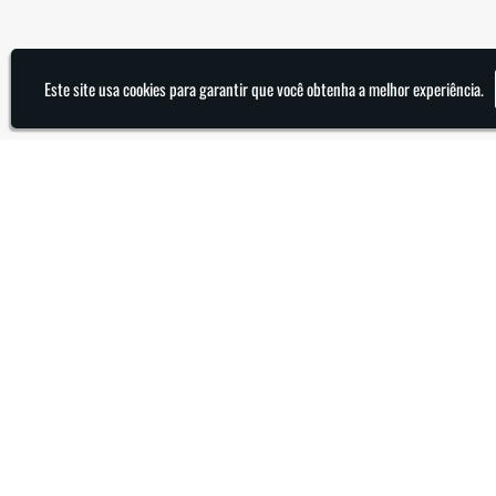
Este site usa cookies para garantir que você obtenha a melhor experiência.
Informações de Contato
Preencha o formulário e nossa equipe re
contato@arupar.com.br
(11) 4652-7656
(11) 95961-3238
Av. dos Expedicionários, 721