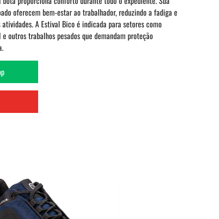
a bota proporciona conforto durante todo o expediente. Sua
oado oferecem bem-estar ao trabalhador, reduzindo a fadiga e
tividades. A Estival Bico é indicada para setores como
ivil e outros trabalhos pesados que demandam proteção
a.
pp