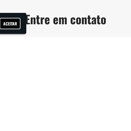
Entre em contato
ACEITAR
Nome
*
tornará em até 24 horas.
E-mail
*
Como podemos ajudar?
*