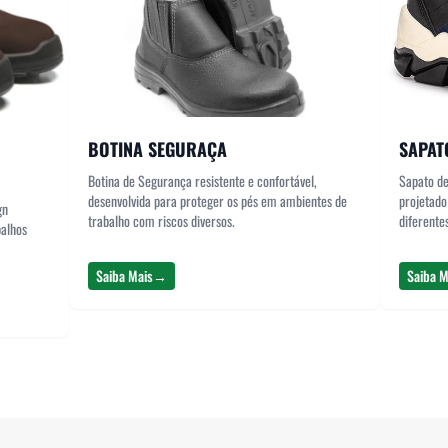
BOTINA SEGURAÇA
SAPAT
Botina de Segurança resistente e confortável,
Sapato de
desenvolvida para proteger os pés em ambientes de
projetado
gn
trabalho com riscos diversos.
diferente
balhos
Saiba Mais
→
Saiba M