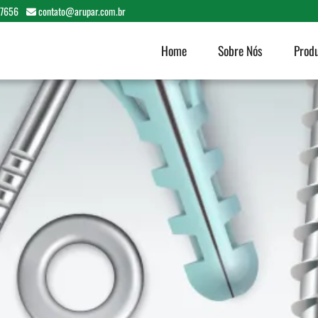
-7656
contato@arupar.com.br
Home
Sobre Nós
Prod