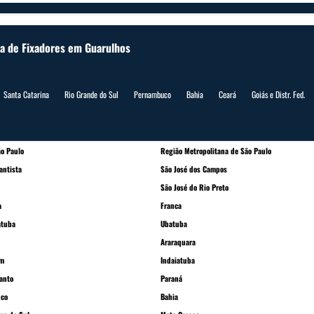
a de Fixadores em Guarulhos
Santa Catarina
Rio Grande do Sul
Pernambuco
Bahia
Ceará
Goiás e Distr. Fed.
o Paulo
Região Metropolitana de São Paulo
antista
São José dos Campos
São José do Rio Preto
a
Franca
atuba
Ubatuba
Araraquara
im
Indaiatuba
Santo
Paraná
co
Bahia