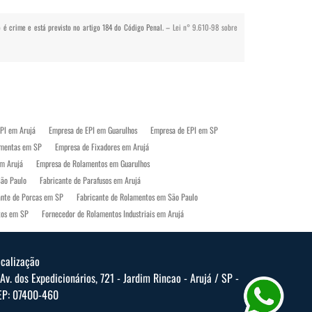
io é crime e está previsto no artigo 184 do Código Penal. –
Lei n° 9.610-98 sobre
PI em Arujá
Empresa de EPI em Guarulhos
Empresa de EPI em SP
amentas em SP
Empresa de Fixadores em Arujá
m Arujá
Empresa de Rolamentos em Guarulhos
São Paulo
Fabricante de Parafusos em Arujá
ante de Porcas em SP
Fabricante de Rolamentos em São Paulo
tos em SP
Fornecedor de Rolamentos Industriais em Arujá
 Paulo
Loja de Equipamentos de Proteção Individual em Arujá
Loja de Ferramentas em Arujá
Loja de Ferramentas em Guarulhos
ocalização
Onde Comprar Rolamentos em SP
Parafusos em Arujá
Av. dos Expedicionários, 721 - Jardim Rincao - Arujá / SP -
P
EP: 07400-460