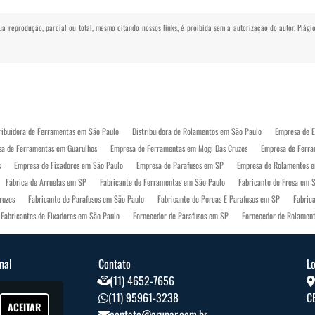
Sua reprodução, parcial ou total, mesmo citando nossos links, é proibida sem a autorização do autor. Plág
ribuidora de Ferramentas em São Paulo
Distribuidora de Rolamentos em São Paulo
Empresa de E
a de Ferramentas em Guarulhos
Empresa de Ferramentas em Mogi Das Cruzes
Empresa de Ferr
s
Empresa de Fixadores em São Paulo
Empresa de Parafusos em SP
Empresa de Rolamentos e
Fábrica de Arruelas em SP
Fabricante de Ferramentas em São Paulo
Fabricante de Fresa em 
ruzes
Fabricante de Parafusos em São Paulo
Fabricante de Porcas E Parafusos em SP
Fabric
Fabricantes de Fixadores em São Paulo
Fornecedor de Parafusos em SP
Fornecedor de Rolamen
 Industriais em São Paulo
Industria de Ferramentas em São Paulo
Indústria de Parafuso em São
tos de Proteção Individual em SP
Loja de Equipamentos de Proteção Individual Mogi Das Cruzes
onal
Contato
L
rafusos em Guarulhos
Loja de Parafusos em Mogi Das Cruzes
Loja de Parafusos em São Paulo
(11) 4652-7656
Rolamentos Industriais em SP
Vendas de Rolamentos em Guarulhos
Vendas de Rolamentos em S
Nós
(11) 95961-3238
C
ACEITAR
s
contato@arupar.com.br