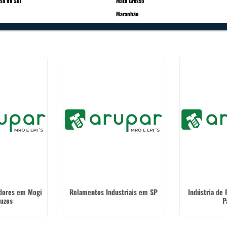
so do Sul
Mato Grosso
Maranhão
adores em Mogi
Rolamentos Industriais em SP
Indústria de
ruzes
P