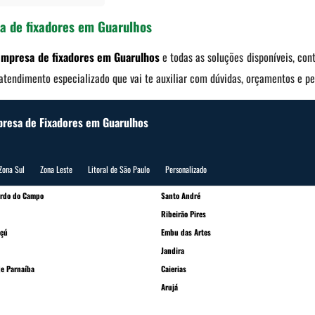
a de fixadores em Guarulhos
empresa de fixadores em Guarulhos
e todas as soluções disponíveis, cont
tendimento especializado que vai te auxiliar com dúvidas, orçamentos e pe
presa de Fixadores em Guarulhos
Zona Sul
Zona Leste
Litoral de São Paulo
Personalizado
ardo do Campo
Santo André
Ribeirão Pires
çú
Embu das Artes
Jandira
e Parnaíba
Caierias
Arujá