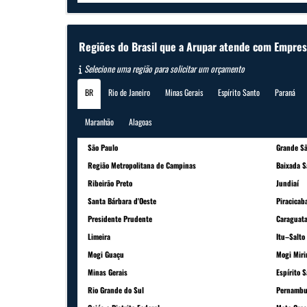
Regiões do Brasil que a Arupar atende com Empres
Selecione uma região para solicitar um orçamento
BR
Rio de Janeiro
Minas Gerais
Espírito Santo
Paraná
Maranhão
Alagoas
São Paulo
Grande Sã
Região Metropolitana de Campinas
Baixada S
Ribeirão Preto
Jundiaí
Santa Bárbara d'Oeste
Piracicab
Presidente Prudente
Caraguat
Limeira
Itu–Salto
Mogi Guaçu
Mogi Mir
Minas Gerais
Espírito 
Rio Grande do Sul
Pernambu