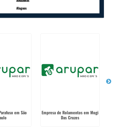
Amazonas
Alagoas
 Parafuso em São
Empresa de Rolamentos em Mogi
Rolame
aulo
Das Cruzes