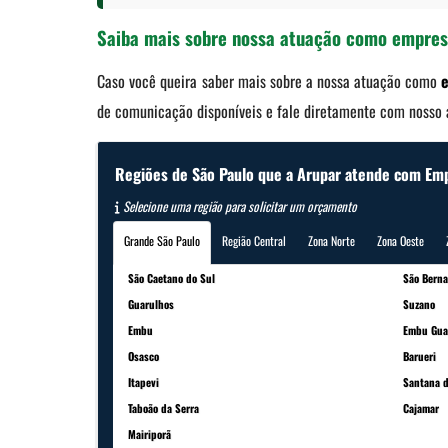
Saiba mais sobre nossa atuação como empres
Caso você queira saber mais sobre a nossa atuação como
de comunicação disponíveis e fale diretamente com nosso a
Regiões de São Paulo que a Arupar atende com Em
Selecione uma região para solicitar um orçamento
Grande São Paulo
Região Central
Zona Norte
Zona Oeste
São Caetano do Sul
São Bern
Guarulhos
Suzano
Embu
Embu Gua
Osasco
Barueri
Itapevi
Santana d
Taboão da Serra
Cajamar
Mairiporã