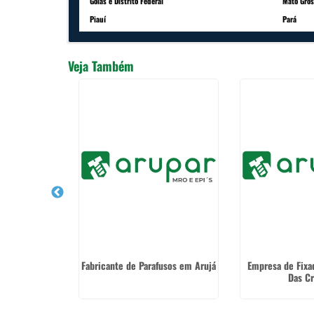
Goiás e Distrito Federal
Mato Gros
Piauí
Pará
Veja Também
mentos de
Fabricante de Parafusos em Arujá
Empresa de Fix
ual em Arujá
Das C