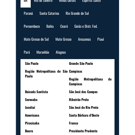
BR
Rio de Janeiro
Minas Gerais
Espírito Santo
Paraná
Santa Catarina
Rio Grande do Sul
Pernambuco
Bahia
Ceará
Goiás e Distr. Fed.
Mato Grosso do Sul
Mato Grosso
Amazonas
Piauí
Pará
Maranhão
Alagoas
São Paulo
Grande São Paulo
Região Metropolitana de São
Campinas
Paulo
Região Metropolitana de
Campinas
Baixada Santista
São José dos Campos
Sorocaba
Ribeirão Preto
Jundiaí
São José do Rio Preto
Americana
Santa Bárbara d'Oeste
Piracicaba
Franca
Bauru
Presidente Prudente