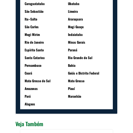
Caraguatatuba
Ubatuba
São Sebastião
Limeira
Itu–Salto
Araraquara
São Carlos
Mogi Guaçu
Mogi Mirim
Indaiatuba
Rio de Janeiro
Minas Gerais
Espírito Santo
Paraná
Santa Catarina
Rio Grande do Sul
Pernambuco
Bahia
Ceará
Goiás e Distrito Federal
Mato Grosso do Sul
Mato Grosso
Amazonas
Piauí
Pará
Maranhão
Alagoas
Veja Também