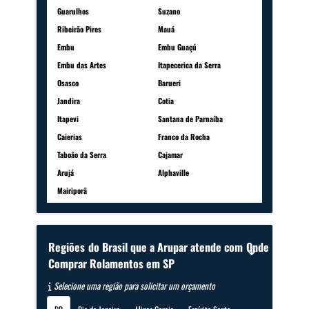
Guarulhos
Suzano
Ribeirão Pires
Mauá
Embu
Embu Guaçú
Embu das Artes
Itapecerica da Serra
Osasco
Barueri
Jandira
Cotia
Itapevi
Santana de Parnaíba
Caierias
Franco da Rocha
Taboão da Serra
Cajamar
Arujá
Alphaville
Mairiporã
Regiões do Brasil que a Arupar atende com Onde
Comprar Rolamentos em SP
Selecione uma região para solicitar um orçamento