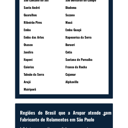
São Caetano do Sul
São Bernardo do Campo
Santo André
Diadema
Guarulhos
Suzano
Ribeirão Pires
Mauá
Embu
Embu Guaçú
Embu das Artes
Itapecerica da Serra
Osasco
Barueri
Jandira
Cotia
Itapevi
Santana de Parnaíba
Caierias
Franco da Rocha
Taboão da Serra
Cajamar
Arujá
Alphaville
Mairiporã
Regiões do Brasil que a Arupar atende com
Fabricante de Rolamentos em São Paulo