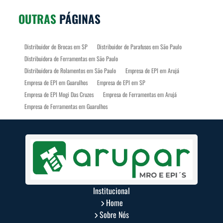
OUTRAS
PÁGINAS
Distribuidor de Brocas em SP
Distribuidor de Parafusos em São Paulo
Distribuidora de Ferramentas em São Paulo
Distribuidora de Rolamentos em São Paulo
Empresa de EPI em Arujá
Empresa de EPI em Guarulhos
Empresa de EPI em SP
Empresa de EPI Mogi Das Cruzes
Empresa de Ferramentas em Arujá
Empresa de Ferramentas em Guarulhos
Empresa de Ferramentas em Mogi Das Cruzes
Empresa de Ferramentas em SP
Empresa de Fixadores em Arujá
Empresa de Fixadores em Guarulhos
Empresa de Fixadores em Mogi Das Cruzes
Empresa de Fixadores em São Paulo
Empresa de Parafusos em SP
Empresa de Rolamentos em Arujá
Empresa de Rolamentos em Guarulhos
Institucional
Empresa de Rolamentos em Mogi Das Cruzes
Home
Empresa de Rolamentos em SP
Fábrica de Arruelas em SP
Sobre Nós
Fabricante de Ferramentas em São Paulo