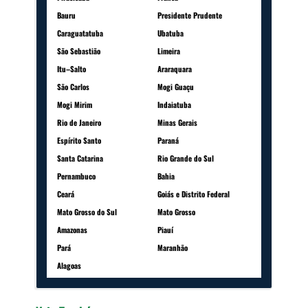
Bauru
Presidente Prudente
Caraguatatuba
Ubatuba
São Sebastião
Limeira
Itu–Salto
Araraquara
São Carlos
Mogi Guaçu
Mogi Mirim
Indaiatuba
Rio de Janeiro
Minas Gerais
Espírito Santo
Paraná
Santa Catarina
Rio Grande do Sul
Pernambuco
Bahia
Ceará
Goiás e Distrito Federal
Mato Grosso do Sul
Mato Grosso
Amazonas
Piauí
Pará
Maranhão
Alagoas