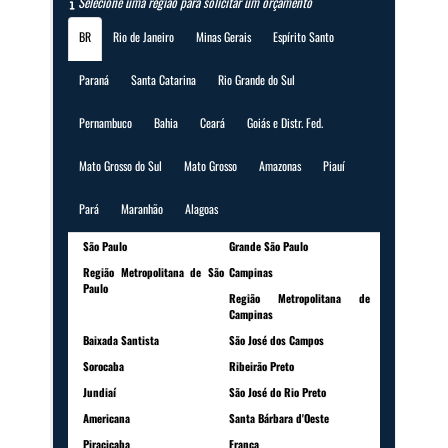
Selecione uma região para solicitar um orçamento
BR
Rio de Janeiro
Minas Gerais
Espírito Santo
Paraná
Santa Catarina
Rio Grande do Sul
Pernambuco
Bahia
Ceará
Goiás e Distr. Fed.
Mato Grosso do Sul
Mato Grosso
Amazonas
Piauí
Pará
Maranhão
Alagoas
São Paulo
Grande São Paulo
Região Metropolitana de São
Campinas
Paulo
Região Metropolitana de
Campinas
Baixada Santista
São José dos Campos
Sorocaba
Ribeirão Preto
Jundiaí
São José do Rio Preto
Americana
Santa Bárbara d'Oeste
Piracicaba
Franca