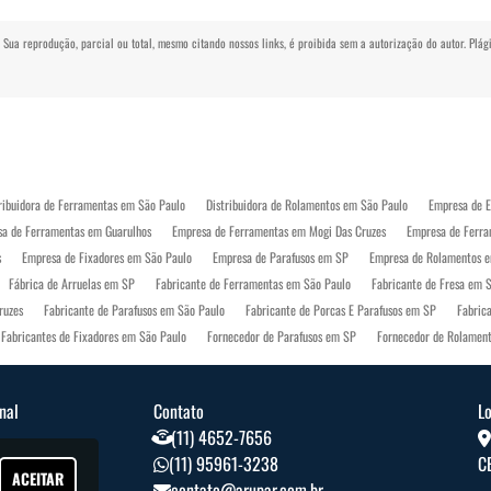
. Sua reprodução, parcial ou total, mesmo citando nossos links, é proibida sem a autorização do autor. Plá
ribuidora de Ferramentas em São Paulo
Distribuidora de Rolamentos em São Paulo
Empresa de E
a de Ferramentas em Guarulhos
Empresa de Ferramentas em Mogi Das Cruzes
Empresa de Ferr
s
Empresa de Fixadores em São Paulo
Empresa de Parafusos em SP
Empresa de Rolamentos e
Fábrica de Arruelas em SP
Fabricante de Ferramentas em São Paulo
Fabricante de Fresa em 
ruzes
Fabricante de Parafusos em São Paulo
Fabricante de Porcas E Parafusos em SP
Fabric
Fabricantes de Fixadores em São Paulo
Fornecedor de Parafusos em SP
Fornecedor de Rolamen
 Industriais em São Paulo
Industria de Ferramentas em São Paulo
Indústria de Parafuso em São
tos de Proteção Individual em SP
Loja de Equipamentos de Proteção Individual Mogi Das Cruzes
onal
Contato
L
rafusos em Guarulhos
Loja de Parafusos em Mogi Das Cruzes
Loja de Parafusos em São Paulo
(11) 4652-7656
Rolamentos Industriais em SP
Vendas de Rolamentos em Guarulhos
Vendas de Rolamentos em S
Nós
(11) 95961-3238
C
ACEITAR
s
contato@arupar.com.br