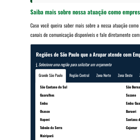
Saiba mais sobre nossa atuação como empres
Caso você queira saber mais sobre a nossa atuação com
canais de comunicação disponíveis e fale diretamente com 
Regiões de São Paulo que a Arupar atende com Em
Selecione uma região para solicitar um orçamento
Grande São Paulo
Região Central
Zona Norte
Zona Oeste
São Caetano do Sul
São Bern
Guarulhos
Suzano
Embu
Embu Gua
Osasco
Barueri
Itapevi
Santana d
Taboão da Serra
Cajamar
Mairiporã