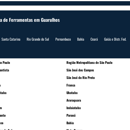
sa de Ferramentas em Guarulhos
Santa Catarina
Rio Grande do Sul
Pernambuco
Bahia
Ceará
Goiás e Distr. Fed.
o Paulo
Região Metropolitana de São Paulo
antista
São José dos Campos
São José do Rio Preto
a
Franca
atuba
Ubatuba
Araraquara
im
Indaiatuba
Santo
Paraná
co
Bahia