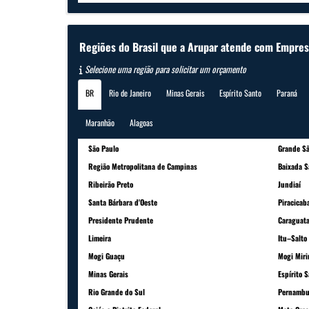
Regiões do Brasil que a Arupar atende com Empre
Selecione uma região para solicitar um orçamento
BR
Rio de Janeiro
Minas Gerais
Espírito Santo
Paraná
Maranhão
Alagoas
São Paulo
Grande Sã
Região Metropolitana de Campinas
Baixada S
Ribeirão Preto
Jundiaí
Santa Bárbara d'Oeste
Piracicab
Presidente Prudente
Caraguat
Limeira
Itu–Salto
Mogi Guaçu
Mogi Mir
Minas Gerais
Espírito 
Rio Grande do Sul
Pernambu