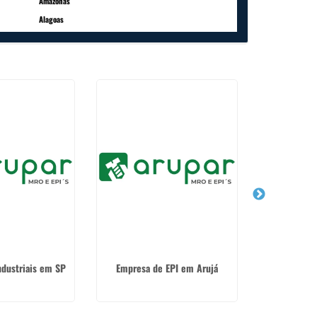
Amazonas
Alagoas
dustriais em SP
Empresa de EPI em Arujá
Fabricante d