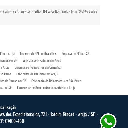
gio é crime e está previsto no artigo 184 do Código Penal. –
Lei n° 9.610-98 sobre
PI em Arujá
Empresa de EPI em Guarulhos
Empresa de EPI em SP
amentas em SP
Empresa de Fixadores em Arujá
m Arujá
Empresa de Rolamentos em Guarulhos
São Paulo
Fabricante de Parafusos em Arujá
ante de Porcas em SP
Fabricante de Rolamentos em São Paulo
tos em SP
Fornecedor de Rolamentos Industriais em Arujá
 Paulo
Loja de Equipamentos de Proteção Individual em Arujá
Loja de Ferramentas em Arujá
Loja de Ferramentas em Guarulhos
ocalização
Onde Comprar Rolamentos em SP
Parafusos em Arujá
Av. dos Expedicionários, 721 - Jardim Rincao - Arujá / SP -
P
EP: 07400-460