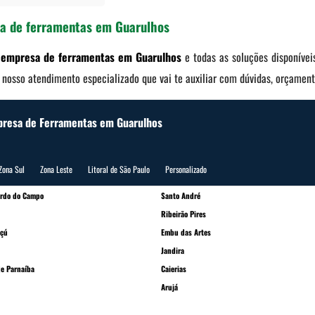
a de ferramentas em Guarulhos
o
empresa de ferramentas em Guarulhos
e todas as soluções disponíveis
nosso atendimento especializado que vai te auxiliar com dúvidas, orçamen
presa de Ferramentas em Guarulhos
Zona Sul
Zona Leste
Litoral de São Paulo
Personalizado
ardo do Campo
Santo André
Ribeirão Pires
çú
Embu das Artes
Jandira
e Parnaíba
Caierias
Arujá