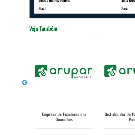
Goiás e Distrito Federal
Mato Gros
Piauí
Pará
Veja Também
amentos em
Empresa de Fixadores em
Distribuidor de 
os
Guarulhos
Pau