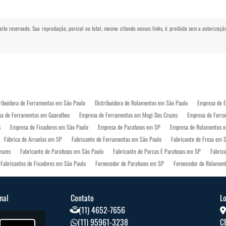
reito reservado. Sua reprodução, parcial ou total, mesmo citando nossos links, é proibida sem a autorizaçã
ribuidora de Ferramentas em São Paulo
Distribuidora de Rolamentos em São Paulo
Empresa de E
a de Ferramentas em Guarulhos
Empresa de Ferramentas em Mogi Das Cruzes
Empresa de Ferr
s
Empresa de Fixadores em São Paulo
Empresa de Parafusos em SP
Empresa de Rolamentos e
Fábrica de Arruelas em SP
Fabricante de Ferramentas em São Paulo
Fabricante de Fresa em 
ruzes
Fabricante de Parafusos em São Paulo
Fabricante de Porcas E Parafusos em SP
Fabric
Fabricantes de Fixadores em São Paulo
Fornecedor de Parafusos em SP
Fornecedor de Rolamen
 Industriais em São Paulo
Industria de Ferramentas em São Paulo
Indústria de Parafuso em São
tos de Proteção Individual em SP
Loja de Equipamentos de Proteção Individual Mogi Das Cruzes
onal
Contato
L
rafusos em Guarulhos
Loja de Parafusos em Mogi Das Cruzes
Loja de Parafusos em São Paulo
(11) 4652-7656
Rolamentos Industriais em SP
Vendas de Rolamentos em Guarulhos
Vendas de Rolamentos em S
Nós
(11) 95961-3238
C