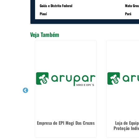
Goiás e Distrito Federal
Mato Gros
Piauí
Pará
Veja Também
Rolamentos
Empresa de EPI Mogi Das Cruzes
Loja de Equi
m Arujá
Proteção Indi