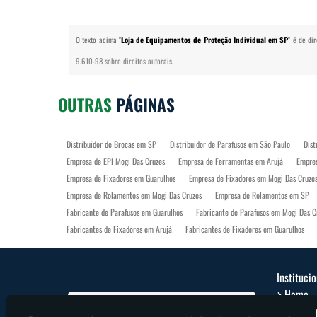
O texto acima "
Loja de Equipamentos de Proteção Individual em SP
" é de di
9.610-98 sobre direitos autorais
.
OUTRAS
PÁGINAS
Distribuidor de Brocas em SP
Distribuidor de Parafusos em São Paulo
Dist
Empresa de EPI Mogi Das Cruzes
Empresa de Ferramentas em Arujá
Empres
Empresa de Fixadores em Guarulhos
Empresa de Fixadores em Mogi Das Cruze
Empresa de Rolamentos em Mogi Das Cruzes
Empresa de Rolamentos em SP
Fabricante de Parafusos em Guarulhos
Fabricante de Parafusos em Mogi Das C
Fabricantes de Fixadores em Arujá
Fabricantes de Fixadores em Guarulhos
Fornecedor de Rolamentos Industriais em Guarulhos
Fornecedor de Rolamentos
Loja de Equipamentos de Proteção Individual em Guarulhos
Loja de Equipamen
Instituci
Loja de Ferramentas em São Paulo
Loja de Parafusos em Arujá
Loja de Pa
Home
Parafusos em Guarulhos
Parafusos em São Paulo
Rolamentos em Arujá
Sobre 