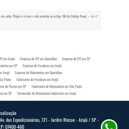
o do autor. Plágio é crime e está previsto no artigo 184 do Código Penal. –
Lei n°
PI em Arujá
Empresa de EPI em Guarulhos
Empresa de EPI em SP
amentas em SP
Empresa de Fixadores em Arujá
m Arujá
Empresa de Rolamentos em Guarulhos
São Paulo
Fabricante de Parafusos em Arujá
ante de Porcas em SP
Fabricante de Rolamentos em São Paulo
tos em SP
Fornecedor de Rolamentos Industriais em Arujá
 Paulo
Loja de Equipamentos de Proteção Individual em Arujá
Loja de Ferramentas em Arujá
Loja de Ferramentas em Guarulhos
ocalização
Onde Comprar Rolamentos em SP
Parafusos em Arujá
Av. dos Expedicionários, 721 - Jardim Rincao - Arujá / SP -
P
EP: 07400-460