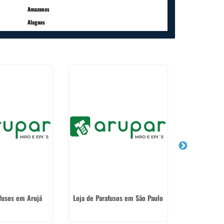
Amazonas
Alagoas
afusos em Arujá
Loja de Parafusos em São Paulo
Loja de Ferra