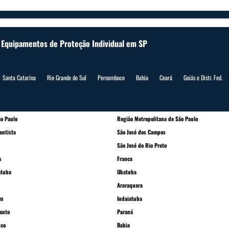
e Equipamentos de Proteção Individual em SP
Santa Catarina
Rio Grande do Sul
Pernambuco
Bahia
Ceará
Goiás e Distr. Fed.
o Paulo
Região Metropolitana de São Paulo
antista
São José dos Campos
São José do Rio Preto
a
Franca
atuba
Ubatuba
Araraquara
im
Indaiatuba
Santo
Paraná
co
Bahia