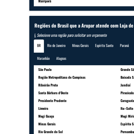
Mairiporã
Regiões do Brasil que a Arupar atende com Loja d
Selecione uma região para solicitar um orçamento
BR
Rio de Janeiro
Minas Gerais
Espírito Santo
Paraná
Maranhão
Alagoas
São Paulo
Grande Sã
Região Metropolitana de Campinas
Baixada S
Ribeirão Preto
Jundiaí
Santa Bárbara d'Oeste
Piracicab
Presidente Prudente
Caraguat
Limeira
Itu–Salto
Mogi Guaçu
Mogi Mir
Minas Gerais
Espírito 
Rio Grande do Sul
Pernambu