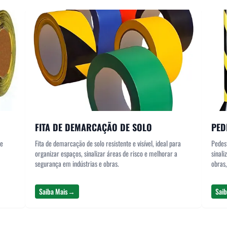
FITA DE DEMARCAÇÃO DE SOLO
PED
de
Fita de demarcação de solo resistente e visível, ideal para
Pedest
organizar espaços, sinalizar áreas de risco e melhorar a
sinali
segurança em indústrias e obras.
obras,
Saiba Mais
→
Saib