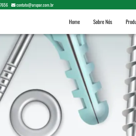
-7656
contato@arupar.com.br
Home
Sobre Nós
Prod