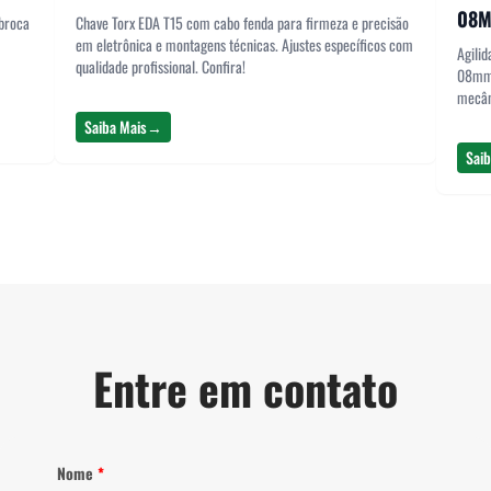
08
broca
Chave Torx EDA T15 com cabo fenda para firmeza e precisão
em eletrônica e montagens técnicas. Ajustes específicos com
Agili
qualidade profissional. Confira!
08mm. 
mecân
Saiba Mais
→
Saib
Entre em contato
Nome
*