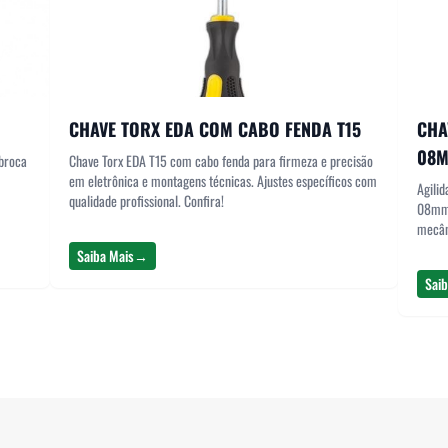
CHAVE TORX EDA COM CABO FENDA T15
CHA
08
broca
Chave Torx EDA T15 com cabo fenda para firmeza e precisão
em eletrônica e montagens técnicas. Ajustes específicos com
Agili
qualidade profissional. Confira!
08mm. 
mecân
Saiba Mais
→
Saib