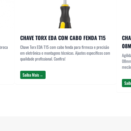
CHAVE TORX EDA COM CABO FENDA T15
CHA
08
broca
Chave Torx EDA T15 com cabo fenda para firmeza e precisão
em eletrônica e montagens técnicas. Ajustes específicos com
Agili
qualidade profissional. Confira!
08mm. 
mecân
Saiba Mais
→
Saib